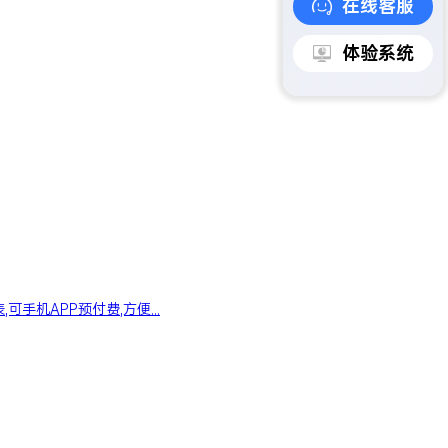
在线客服
体验系统
手机APP预付费,方便...