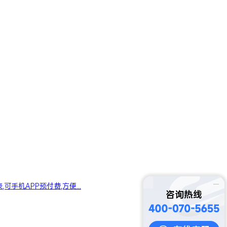
手机APP预付费,方便...
咨询热线