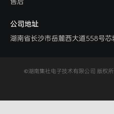
客户来访
售后
客户服务
参观供应商
公司地址
湖南省长沙市岳麓西大道558号芯
©湖南集社电子技术有限公司 版权所有湘I