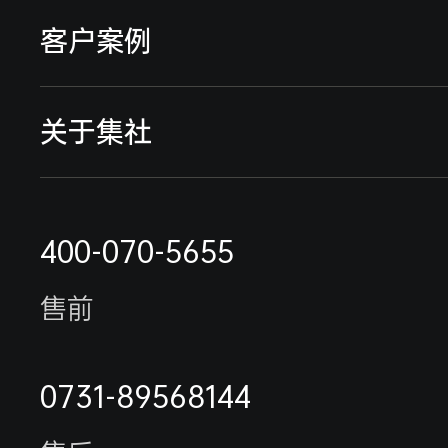
远传智能水表
远程预付费系统
客户案例
流量仪表
能耗监测系统
典型案例
关于集社
采集终端
行业解决方案
远程抄表缴费案例
联系我们
电表抄表方案
400-070-5655
最新案例
公司简介
水表抄表方案
售前
能耗监测系统案例
荣誉资质
未拍摄客户名单
0731-89568144
合作伙伴