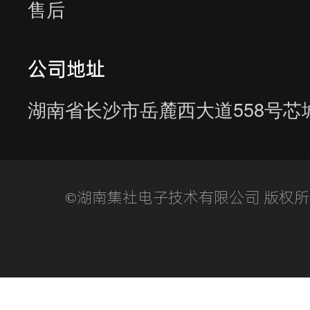
售后
客户来访
客户服务
参观供应商
公司地址
湖南省长沙市岳麓西大道558号芯
©湖南集社电子技术有限公司 版权所有湘I