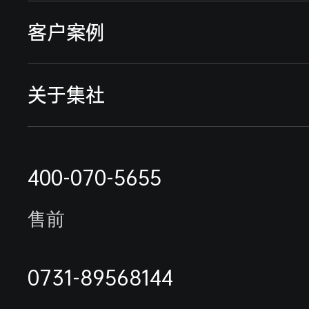
远传智能水表
远程预付费系统
客户案例
流量仪表
能耗监测系统
典型案例
关于集社
采集终端
行业解决方案
远程抄表缴费案例
联系我们
电表抄表方案
400-070-5655
最新案例
公司简介
水表抄表方案
售前
能耗监测系统案例
荣誉资质
未拍摄客户名单
0731-89568144
合作伙伴