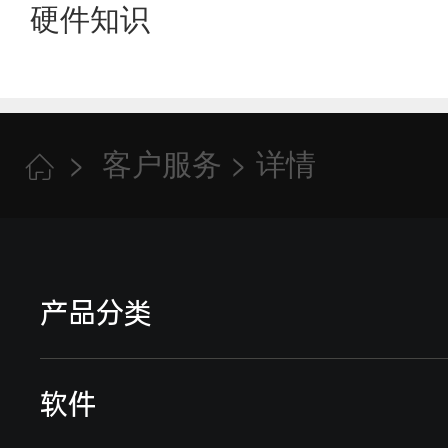
学校宿舍水电表管理解决方案有
硬件知识
查看更多
大口径nb物联网水表需要插卡
查看更多
>
客户服务
> 详情

查看更多
产品分类
远程智能电表
软件