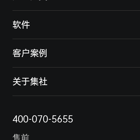
远程智能电表
软件
远传智能水表
远程预付费系统
客户案例
流量仪表
能耗监测系统
典型案例
关于集社
采集终端
行业解决方案
远程抄表缴费案例
联系我们
电表抄表方案
400-070-5655
最新案例
公司简介
水表抄表方案
售前