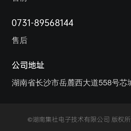
能耗监测系统案例
荣誉资质
未拍摄客户名单
0731-89568144
合作伙伴
售后
客户来访
客户服务
参观供应商
公司地址
湖南省长沙市岳麓西大道558号芯
©湖南集社电子技术有限公司 版权所有湘I