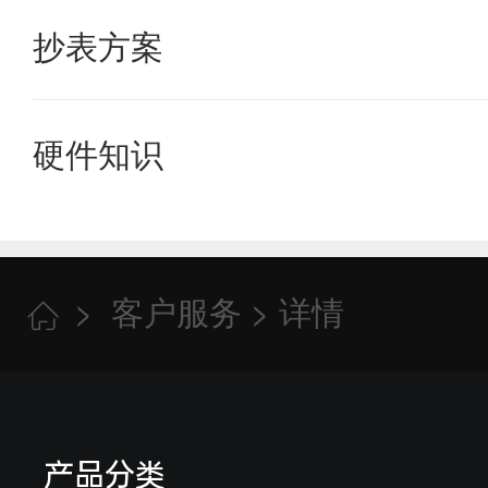
老旧小区水表改造方案需要花多
抄表方案
学校宿舍水电表管理解决方案有
硬件知识
查看更多
大口径nb物联网水表需要插卡
查看更多
>
客户服务
> 详情

查看更多
产品分类