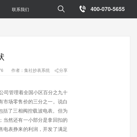

400-070-5655
联系我们
状
76
作者：集社抄表系统
分享

公司管理着全国小区百分之九十
有市场零售价的三分之一。说白
台，包括了三相阀控载波电表。但为
；当然还有一小部分是拿回扣的
售电表挣来的利润，开发了满足