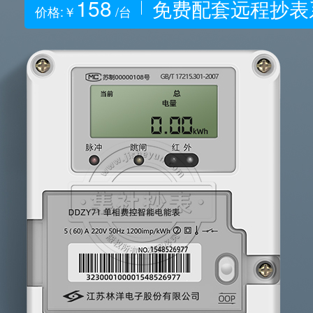
158
免费配套远程抄表
价格:￥
/台