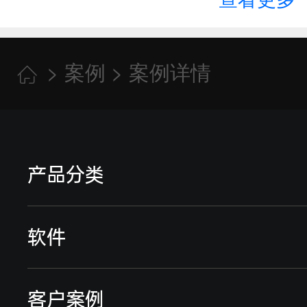
通过手机缴费
>
案例
> 案例详情

产品分类
远程智能电表
软件
远传智能水表
远程预付费系统
客户案例