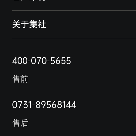
流量仪表
能耗监测系统
典型案例
关于集社
采集终端
行业解决方案
远程抄表缴费案例
联系我们
电表抄表方案
400-070-5655
最新案例
公司简介
水表抄表方案
售前
能耗监测系统案例
荣誉资质
未拍摄客户名单
0731-89568144
合作伙伴
售后
客户来访
客户服务