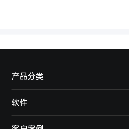
产品分类
远程智能电表
软件
远传智能水表
远程预付费系统
客户案例