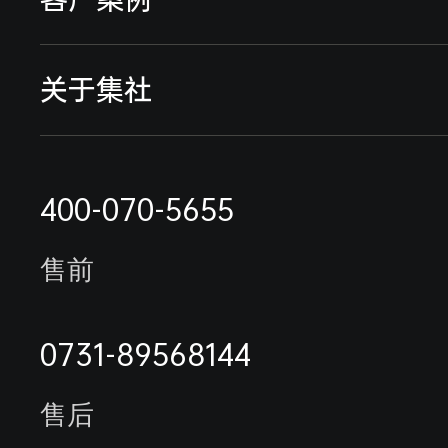
流量仪表
能耗监测系统
典型案例
关于集社
采集终端
行业解决方案
远程抄表缴费案例
联系我们
电表抄表方案
400-070-5655
最新案例
公司简介
水表抄表方案
售前
能耗监测系统案例
荣誉资质
未拍摄客户名单
0731-89568144
合作伙伴
售后
客户来访
客户服务